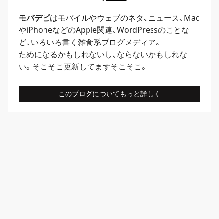
モバデビ
はモバイルや
ウェブ
のネタ、
ニュース
、
Mac
や
iPhone
などのApple関連、
WordPress
のことな
ど、いろいろ書く雑食系ブログメディア。
ためになるかもしれないし、ならないかもしれな
い。そこそこ更新してますそこそこ。
このブログについてもっと詳しく