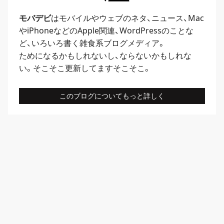
モバデビ
はモバイルや
ウェブ
のネタ、
ニュース
、
Mac
や
iPhone
などのApple関連、
WordPress
のことな
ど、いろいろ書く雑食系ブログメディア。
ためになるかもしれないし、ならないかもしれな
い。そこそこ更新してますそこそこ。
このブログについてもっと詳しく