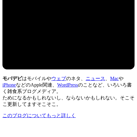
モバデビ
はモバイルや
ウェブ
のネタ、
ニュース
、
Mac
や
iPhone
などのApple関連、
WordPress
のことなど、いろいろ書
く雑食系ブログメディア。
ためになるかもしれないし、ならないかもしれない。そこそ
こ更新してますそこそこ。
このブログについてもっと詳しく