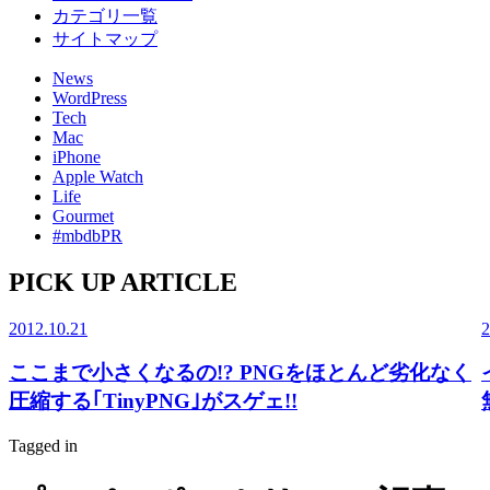
カテゴリ一覧
サイトマップ
News
WordPress
Tech
Mac
iPhone
Apple Watch
Life
Gourmet
#mbdbPR
PICK UP ARTICLE
2012.10.21
2
ここまで小さくなるの!? PNGをほとんど劣化なく
圧縮する｢TinyPNG｣がスゲェ!!
Tagged in