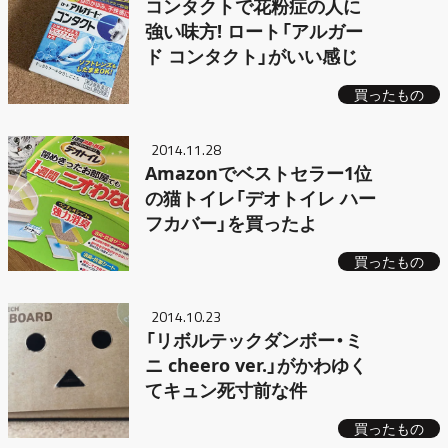
コンタクトで花粉症の人に
強い味方! ロート「アルガー
ド コンタクト」がいい感じ
買ったもの
2014.11.28
Amazonでベストセラー1位
の猫トイレ「デオトイレ ハー
フカバー」を買ったよ
買ったもの
2014.10.23
「リボルテックダンボー・ミ
ニ cheero ver.」がかわゆく
てキュン死寸前な件
買ったもの