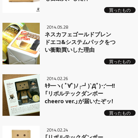
買ったもの
2014.05.28
ネスカフェゴールドブレン
ドエコ&システムパックをつ
い衝動買いした理由
買ったもの
2014.02.26
ｷﾀ━ヽ( ﾟ∀ﾟ)ﾉ┌┛)`Дﾟ)･;’━!!
「リボルテックダンボー
cheero ver.」が届いたぞッ!
買ったもの
2014.02.24
「リボルテックダンボー