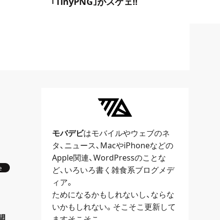
｢TinyPNG｣がスゲェ!!
モバデビ
はモバイルや
ウェブ
のネ
タ、
ニュース
、
Mac
や
iPhone
などの
Apple関連、
WordPress
のことな
e
ど、いろいろ書く雑食系ブログメデ
ィア。
ためになるかもしれないし、ならな
いかもしれない。そこそこ更新して
開
ますそこそこ。