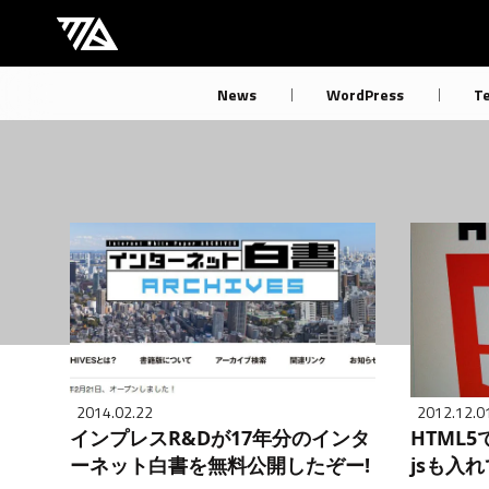
[M] mbdb [モバデビ]
News
WordPress
T
2014.02.22
2012.12.0
インプレスR&Dが17年分のインタ
HTML
ーネット白書を無料公開したぞー!
jsも入