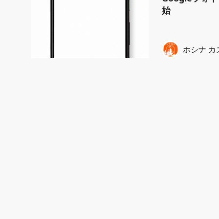
始
ホシナ カ