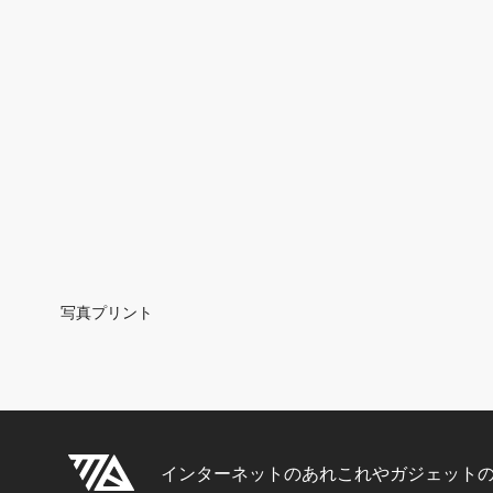
Breadcrumb
写真プリント
インターネットのあれこれやガジェット