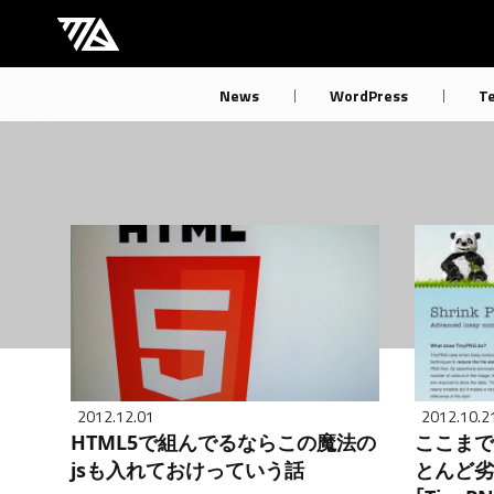
[M] mbdb [モバデビ]
News
WordPress
T
2012.12.01
2012.10.2
HTML5で組んでるならこの魔法の
ここまで
jsも入れておけっていう話
とんど劣