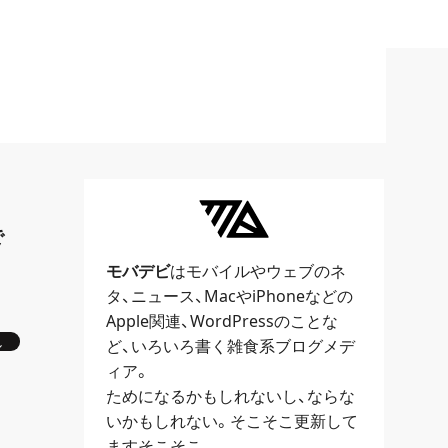
で
モバデビ
はモバイルや
ウェブ
のネ
タ、
ニュース
、
Mac
や
iPhone
などの
Apple関連、
WordPress
のことな
し
ど、いろいろ書く雑食系ブログメデ
ィア。
ためになるかもしれないし、ならな
いかもしれない。そこそこ更新して
ますそこそこ。