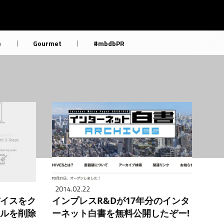
e
Gourmet
#mbdbPR
2014.02.22
デバイスをク
インプレスR&Dが17年分のインタ
イルを削除
ーネット白書を無料公開したぞー!