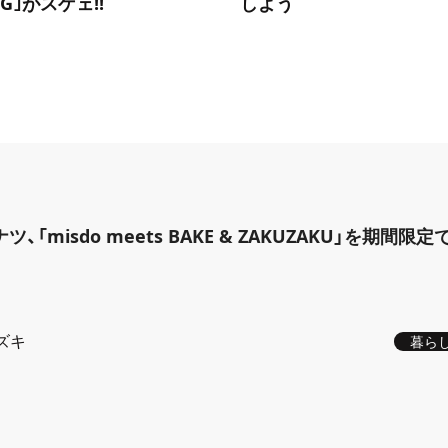
NG｣がスゲェ!!
しよう
「misdo meets BAKE & ZAKUZAKU」を期間限定
ズキ
暮ら