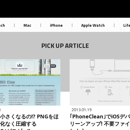
ech
Mac
iPhone
Apple Watch
Lif
PICK UP ARTICLE
1
2013.01.19
小さくなるの!? PNGをほ
｢PhoneClean｣でiOS
化なく圧縮する
リーンアップ! 不要ファ