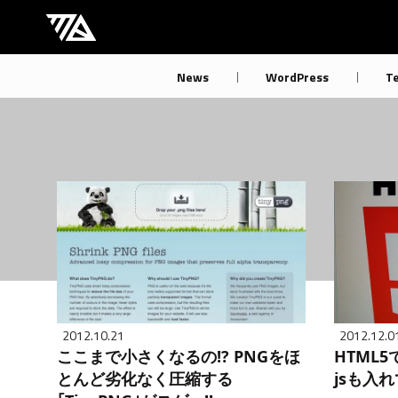
[M] mbdb [モバデビ]
News
WordPress
T
2012.10.21
2012.12.0
ここまで小さくなるの!? PNGをほ
HTML
とんど劣化なく圧縮する
jsも入