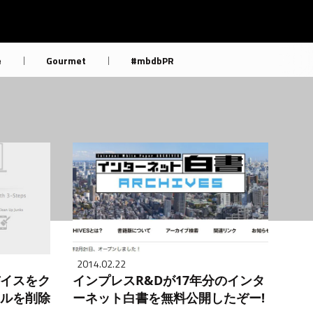
e
Gourmet
#mbdbPR
2014.02.22
デバイスをク
インプレスR&Dが17年分のインタ
イルを削除
ーネット白書を無料公開したぞー!