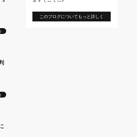
このブログについてもっと詳しく
の
判
の
に