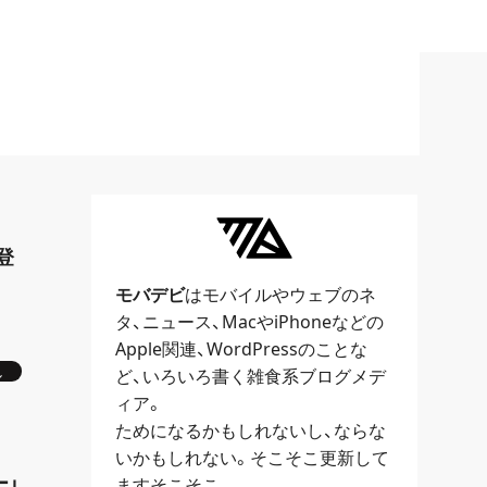
登
モバデビ
はモバイルや
ウェブ
のネ
タ、
ニュース
、
Mac
や
iPhone
などの
Apple関連、
WordPress
のことな
し
ど、いろいろ書く雑食系ブログメデ
ィア。
ためになるかもしれないし、ならな
いかもしれない。そこそこ更新して
ー」
ますそこそこ。