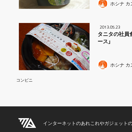
ホシナ カ
2013.05.23
タニタの社員
ース」
ホシナ カ
Breadcrumb
コンビニ
インターネットのあれこれやガジェット