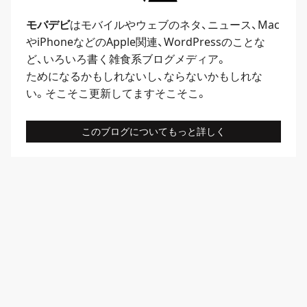
モバデビ
はモバイルや
ウェブ
のネタ、
ニュース
、
Mac
や
iPhone
などのApple関連、
WordPress
のことな
ど、いろいろ書く雑食系ブログメディア。
ためになるかもしれないし、ならないかもしれな
い。そこそこ更新してますそこそこ。
このブログについてもっと詳しく