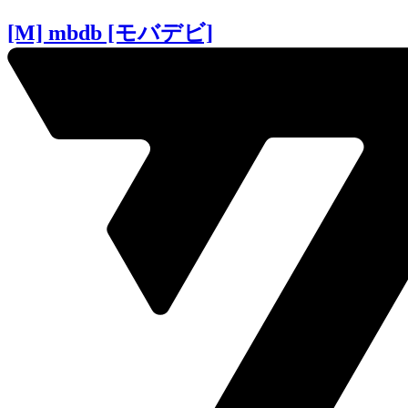
[M] mbdb [モバデビ]