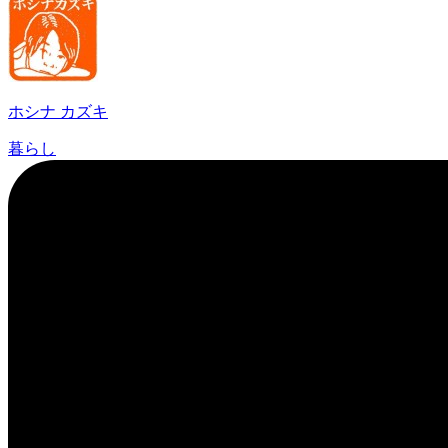
ホシナ カズキ
暮らし