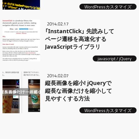
WordPressカスタマイズ
2014.02.17
「InstantClick」 先読みして
ページ遷移を高速化する
JavaScriptライブラリ
javascript / jQuery
2014.02.07
縦長画像を縮小! jQueryで
縦長な画像だけを縮小して
見やすくする方法
WordPressカスタマイズ