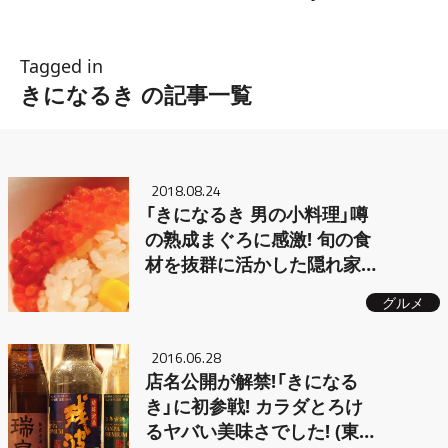
Tagged in
きになるき の記事一覧
2018.08.24
「きになるき 男の小料理」噂
の熟成まぐろに感激! 旬の食
材を抜群に活かした隠れ家
的居酒屋 (東京・渋谷)
グルメ
2016.06.28
店名公開が解禁!「きになる
き」に初参戦! カラダとろけ
るヤバい美味さでした! (東