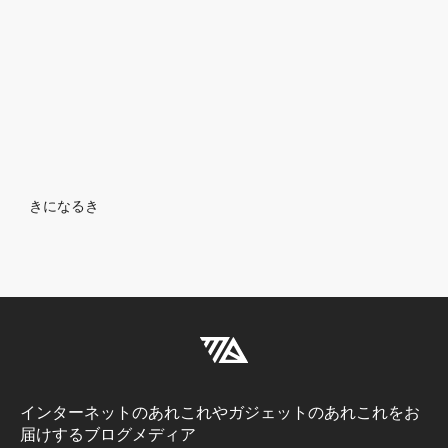
Breadcrumb
きになるき
インターネットのあれこれやガジェットのあれこれをお
届けするブログメディア