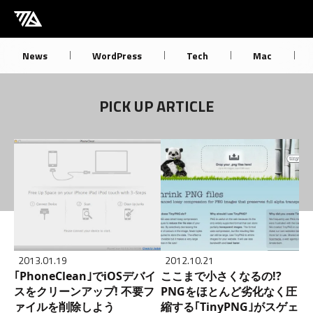
[M] mbdb [モバデビ]
News
WordPress
Tech
Mac
PICK UP ARTICLE
2013.01.19
2012.10.21
｢PhoneClean｣でiOSデバイ
ここまで小さくなるの!?
スをクリーンアップ! 不要フ
PNGをほとんど劣化なく圧
ァイルを削除しよう
縮する｢TinyPNG｣がスゲェ!!