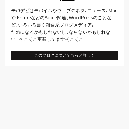
モバデビ
はモバイルや
ウェブ
のネタ、
ニュース
、
Mac
や
iPhone
などのApple関連、
WordPress
のことな
ど、いろいろ書く雑食系ブログメディア。
ためになるかもしれないし、ならないかもしれな
い。そこそこ更新してますそこそこ。
このブログについてもっと詳しく