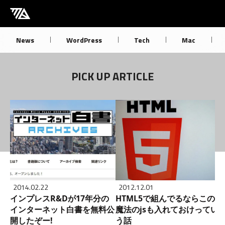
[M] mbdb [モバデビ]
News
WordPress
Tech
Mac
PICK UP ARTICLE
2014.02.22
2012.12.01
インプレスR&Dが17年分の
HTML5で組んでるならこの
インターネット白書を無料公
魔法のjsも入れておけってい
開したぞー!
う話