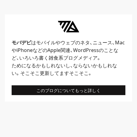
モバデビ
はモバイルや
ウェブ
のネタ、
ニュース
、
Mac
や
iPhone
などのApple関連、
WordPress
のことな
ど、いろいろ書く雑食系ブログメディア。
ためになるかもしれないし、ならないかもしれな
い。そこそこ更新してますそこそこ。
このブログについてもっと詳しく