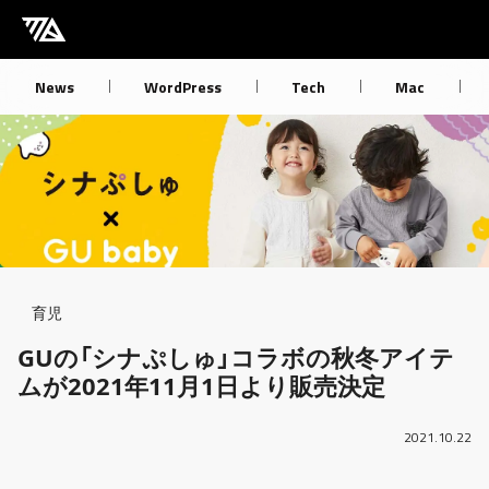
[M] mbdb [モバデビ]
News
WordPress
Tech
Mac
Breadcrumb
育児
GUの「シナぷしゅ」コラボの秋冬アイテ
ムが2021年11月1日より販売決定
2021.10.22