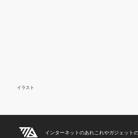
Breadcrumb
イラスト
インターネットのあれこれやガジェット