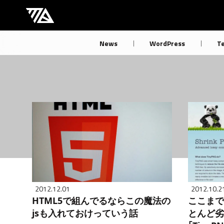
[M] mbdb [モバデビ]
News
WordPress
T
2012.12.01
2012.10.2
HTML5で組んでるならこの魔法の
ここまで
jsも入れておけっていう話
とんど劣