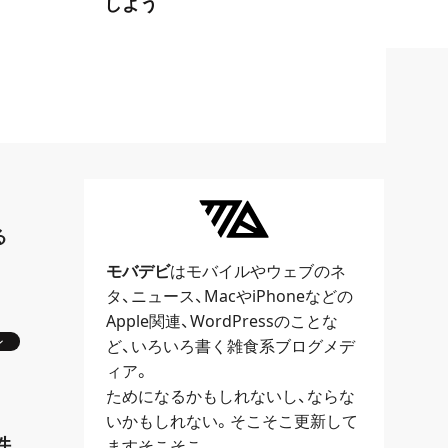
しよう
る
モバデビ
はモバイルや
ウェブ
のネ
タ、
ニュース
、
Mac
や
iPhone
などの
Apple関連、
WordPress
のことな
ン
ど、いろいろ書く雑食系ブログメデ
ィア。
ためになるかもしれないし、ならな
いかもしれない。そこそこ更新して
件
ますそこそこ。