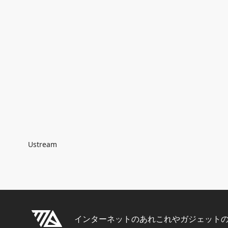
Breadcrumb
Ustream
インターネットのあれこれやガジェット