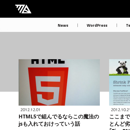
[M] mbdb [モバデビ]
News
WordPress
T
2012.12.01
2012.10.2
HTML5で組んでるならこの魔法の
ここまで
jsも入れておけっていう話
とんど劣