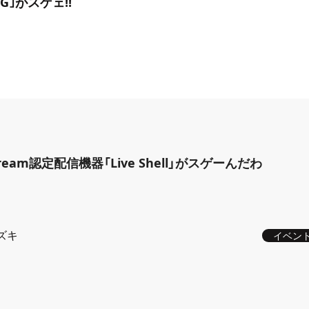
NG｣がスゲェ!!
tream認定配信機器「Live Shell」がスゲーんだわ
ズキ
イベン