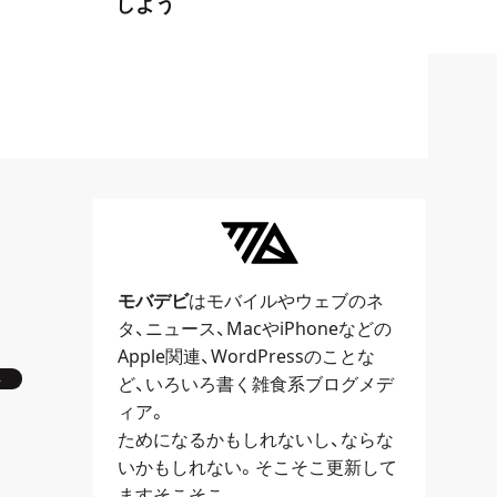
しよう
モバデビ
はモバイルや
ウェブ
のネ
タ、
ニュース
、
Mac
や
iPhone
などの
Apple関連、
WordPress
のことな
ト
ど、いろいろ書く雑食系ブログメデ
ィア。
ためになるかもしれないし、ならな
いかもしれない。そこそこ更新して
ますそこそこ。