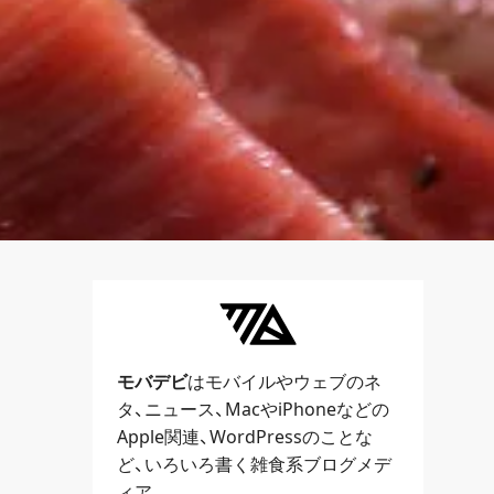
モバデビ
はモバイルや
ウェブ
のネ
タ、
ニュース
、
Mac
や
iPhone
などの
Apple関連、
WordPress
のことな
ど、いろいろ書く雑食系ブログメデ
ィア。