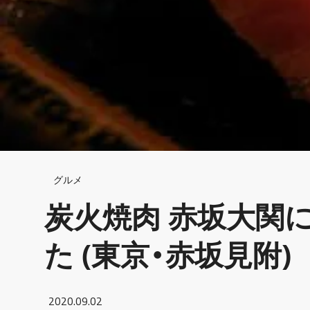
Breadcrumb
グルメ
炭火焼肉 赤坂大関
た (東京・赤坂見附)
2020.09.02