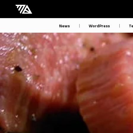
[M] mbdb [モバデビ]
News
WordPress
T