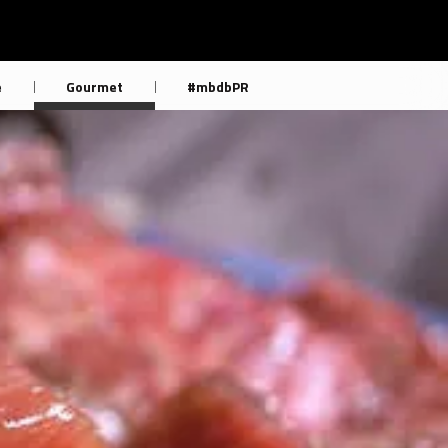
e
Gourmet
#mbdbPR