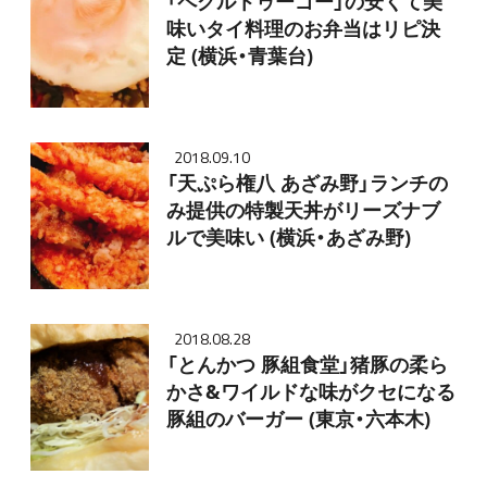
「ペグルトゥーゴー」の安くて美
味いタイ料理のお弁当はリピ決
定 (横浜・青葉台)
2018.09.10
「天ぷら権八 あざみ野」ランチの
み提供の特製天丼がリーズナブ
ルで美味い (横浜・あざみ野)
2018.08.28
「とんかつ 豚組食堂」猪豚の柔ら
かさ&ワイルドな味がクセになる
豚組のバーガー (東京・六本木)