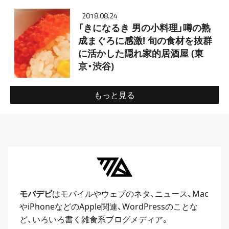
2018.08.24
「きになるき 男の小料理」噂の熟
成まぐろに感激! 旬の食材を抜群
に活かした隠れ家的居酒屋 (東
京・渋谷)
もっと見る
モバデビ
はモバイルや
ウェブ
のネタ、
ニュース
、
Mac
や
iPhone
などのApple関連、
WordPress
のことな
ど、いろいろ書く雑食系ブログメディア。