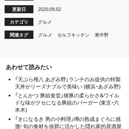
更新日
2020.09.02
カテゴリ
グルメ
関連タグ
グルメ
セルフキッチン
東中野
あわせて読みたい
「天ぷら権八 あざみ野」ランチのみ提供の特製
天丼がリーズナブルで美味い (横浜・あざみ野)
「とんかつ 豚組食堂」猪豚の柔らかさ&ワイル
ドな味がクセになる豚組のバーガー (東京・六
本木)
「きになるき 男の小料理」噂の熟成まぐろに感
激! 旬の食材を抜群に活かした隠れ家的居酒屋