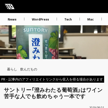
[M] mbdb [モバデビ]
News
WordPress
Tech
Mac
Breadcrumb
暮らし
飲んだもの
PR - 記事内のアフィリエイトリンクから収入を得る場合があります
サントリー「澄みわたる葡萄酒」はワイン
苦手な人でも飲めちゃう一本です
2019.08.01