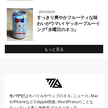
2015.03.01
すっきり爽やかフルーティな味
わいがウマい! ヤッホーブルーイ
ング「水曜日のネコ」
もっと見る
モバデビ
はモバイルや
ウェブ
のネタ、
ニュース
、
Mac
や
iPhone
などのApple関連、
WordPress
のことな
ど、いろいろ書く雑食系ブログメディア。