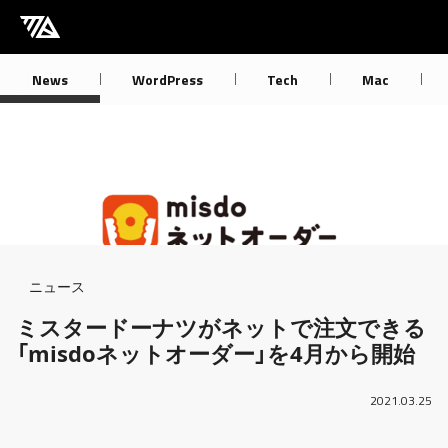
[M] mbdb [モバデビ]
News
WordPress
Tech
Mac
Breadcrumb
ニュース
ミスタードーナツがネットで注文できる
「misdoネットオーダー」を4月から開始
2021.03.25