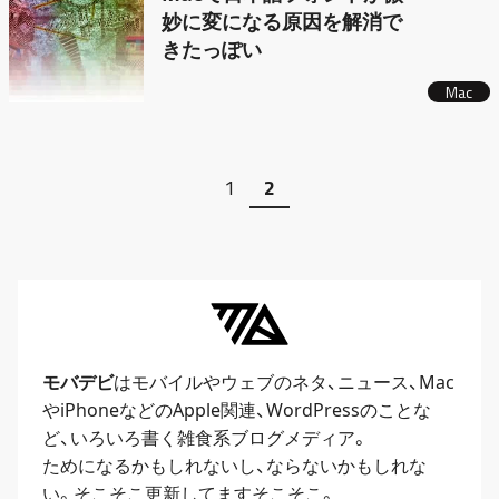
妙に変になる原因を解消で
きたっぽい
Mac
1
2
モバデビ
はモバイルや
ウェブ
のネタ、
ニュース
、
Mac
や
iPhone
などのApple関連、
WordPress
のことな
ど、いろいろ書く雑食系ブログメディア。
ためになるかもしれないし、ならないかもしれな
い。そこそこ更新してますそこそこ。