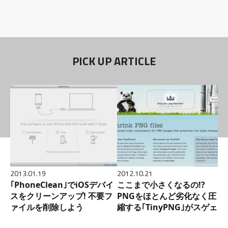
PICK UP ARTICLE
2013.01.19
2012.10.21
2
｢PhoneClean｣でiOSデバイ
ここまで小さくなるの!?
スをクリーンアップ! 不要フ
PNGをほとんど劣化なく圧
ァイルを削除しよう
縮する｢TinyPNG｣がスゲェ!!