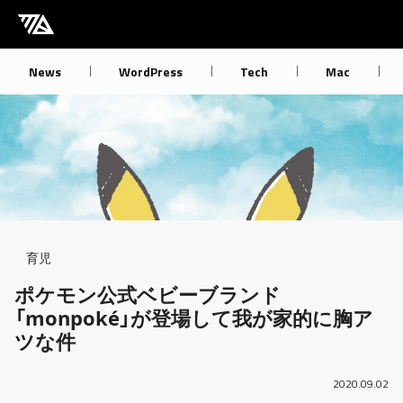
[M] mbdb [モバデビ]
News
WordPress
Tech
Mac
Breadcrumb
育児
ポケモン公式ベビーブランド
「monpoké」が登場して我が家的に胸ア
ツな件
2020.09.02