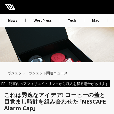
[M] mbdb [モバデビ]
News
WordPress
Tech
Mac
Breadcrumb
ガジェット
ガジェット関連ニュース
PR - 記事内のアフィリエイトリンクから収入を得る場合があります
これは秀逸なアイデア! コーヒーの蓋と
目覚まし時計を組み合わせた「NESCAFE
Alarm Cap」