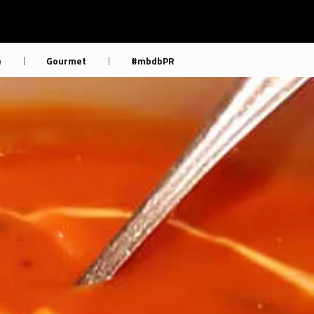
e
Gourmet
#mbdbPR