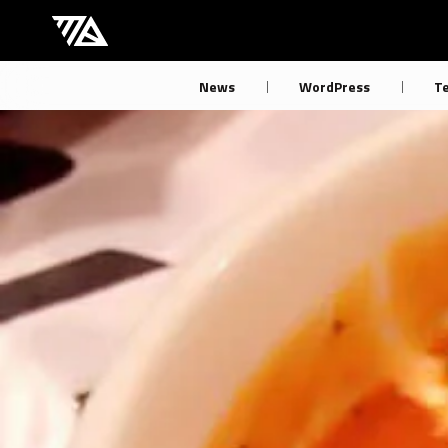
[M] mbdb [モバデビ]
News
WordPress
T