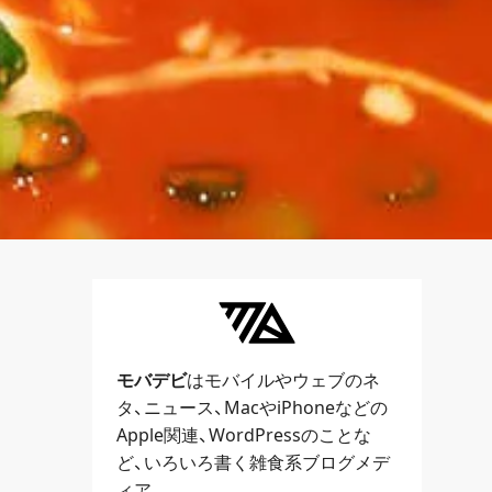
モバデビ
はモバイルや
ウェブ
のネ
タ、
ニュース
、
Mac
や
iPhone
などの
Apple関連、
WordPress
のことな
ど、いろいろ書く雑食系ブログメデ
ィア。