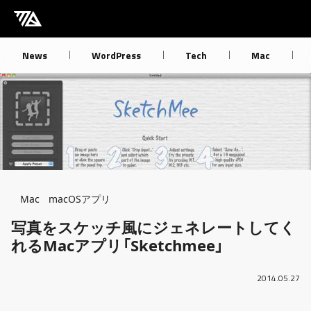
[M] mbdb [モバデビ]
News
WordPress
Tech
Mac
Breadcrumb
Mac
macOSアプリ
写真をスケッチ風にジェネレートしてく
れるMacアプリ「Sketchmee」
2014.05.27