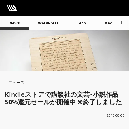
[M] mbdb [モバデビ]
News
WordPress
Tech
Mac
Breadcrumb
ニュース
Kindleストアで講談社の文芸・小説作品
50%還元セールが開催中 ※終了しました
2018.08.03