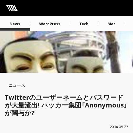
[M] mbdb [モバデビ]
News
WordPress
Tech
Mac
Breadcrumb
ニュース
Twitterのユーザーネームとパスワード
が大量流出! ハッカー集団「Anonymous」
が関与か?
2014.05.27