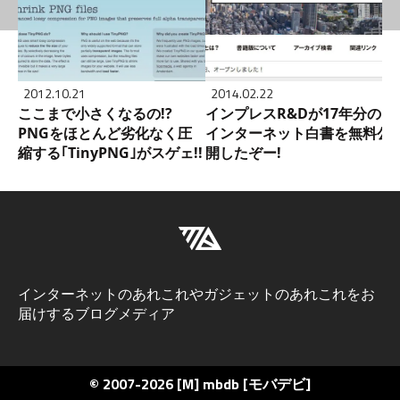
2012.10.21
2014.02.22
ここまで小さくなるの!?
インプレスR&Dが17年分の
PNGをほとんど劣化なく圧
インターネット白書を無料公
縮する｢TinyPNG｣がスゲェ!!
開したぞー!
インターネットのあれこれやガジェットのあれこれをお
届けするブログメディア
© 2007-2026
[M] mbdb [モバデビ]