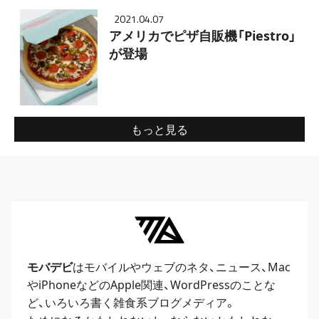
2021.04.07
アメリカでピザ自販機「Piestro」
が登場
もっと見る
モバデビ
はモバイルや
ウェブ
のネタ、
ニュース
、
Mac
や
iPhone
などのApple関連、
WordPress
のことな
ど、いろいろ書く雑食系ブログメディア。