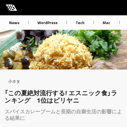
[M] mbdb [モバデビ]
News
WordPress
Tech
Mac
Breadcrumb
小ネタ
「この夏絶対流行する! エスニック食」ラ
ンキング 1位はビリヤニ
スパイスカレーブームと長期の自粛生活の影響によ
る結果に