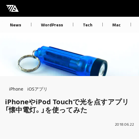
[M] mbdb [モバデビ]
News
WordPress
Tech
Mac
Breadcrumb
iPhone
iOSアプリ
iPhoneやiPod Touchで光を点すアプリ
「懐中電灯。」を使ってみた
2018.06.22