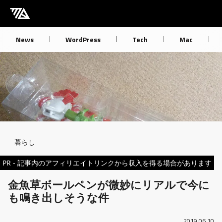
[M] mbdb [モバデビ]
News
WordPress
Tech
Mac
Breadcrumb
暮らし
PR - 記事内のアフィリエイトリンクから収入を得る場合があります
金魚草ボールペンが微妙にリアルで今に
も鳴き出しそうな件
2019.06.10