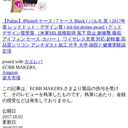
【Palmo】iPhone8 ケース / 7 ケース Black ( パルモ 黒 ) 2017年
度 レッドドット・デザイン賞 ( red dot design award ) グッド
デザイン賞受賞 ［米軍MIL規格取得 落下 防止 耐衝撃 吸収
アイフォン ケース ,カバー ］ ワイヤレス充電 対応 超軽量 高
品質シリコン,アンチダスト加工 片手 大学,病院と健康実験認
定済
posted with
カエレバ
ECBB MAKERS.
Amazon
楽天市場
この記事は、ECBB MAKERS.さまより製品の供与を受け
て、そのレビューを執筆したものです。執筆にあたり、金銭
の授受などは発生しておりません。
公開日
2017.10.02
更新日
2018.07.05