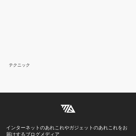
Breadcrumb
テクニック
インターネットのあれこれやガジェットのあれこれをお
届けするブログメディア