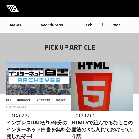
[M] mbdb [モバデビ]
News
WordPress
Tech
Mac
PICK UP ARTICLE
2014.02.22
2012.12.01
インプレスR&Dが17年分の
HTML5で組んでるならこの
インターネット白書を無料公
魔法のjsも入れておけってい
開したぞー!
う話