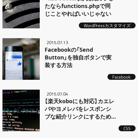
たならfunctions.phpで同
じことやればいいじゃない
WordPressカスタマイズ
2015.07.13
Facebookの「Send
Button」を独自ボタンで実
装する方法
Facebook
2015.07.04
【楽天koboにも対応】カエレ
バやヨメレバをレスポンシ
ブな紹介リンクにするため
のCSSデザイン
CSS