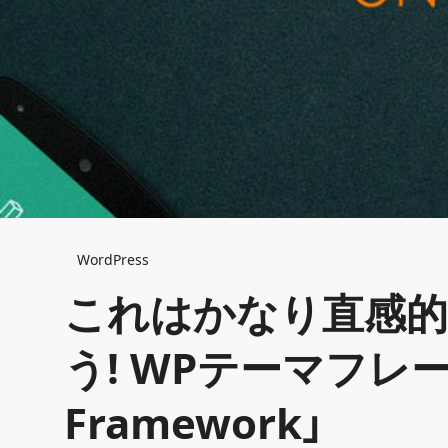
Breadcrumb
WordPress
これはかなり直感
う! WPテーマフレー
Framework」