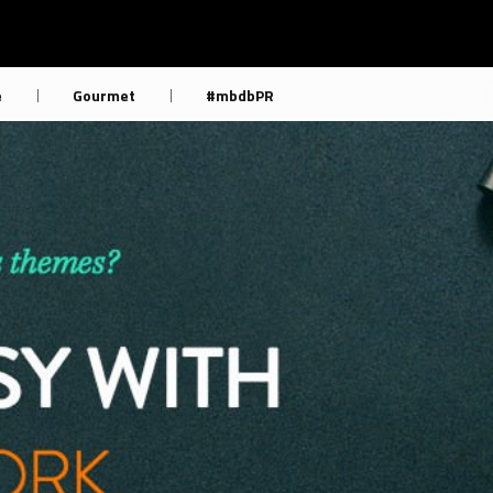
e
Gourmet
#mbdbPR