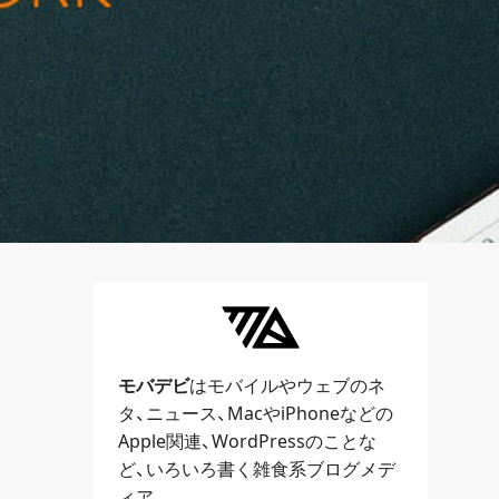
モバデビ
はモバイルや
ウェブ
のネ
タ、
ニュース
、
Mac
や
iPhone
などの
Apple関連、
WordPress
のことな
ど、いろいろ書く雑食系ブログメデ
ィア。