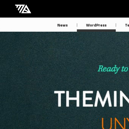
[M] mbdb [モバデビ]
News
WordPress
T