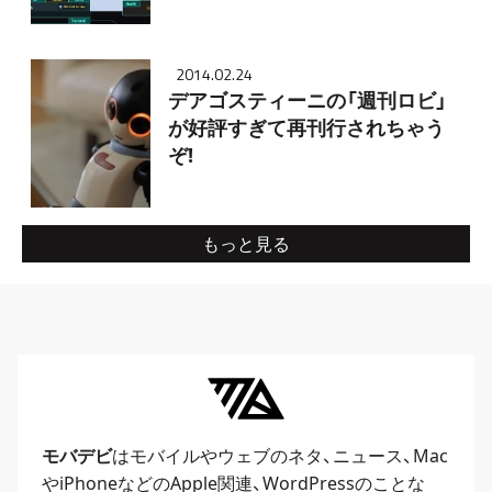
2014.02.24
デアゴスティーニの「週刊ロビ」
が好評すぎて再刊行されちゃう
ぞ!
もっと見る
モバデビ
はモバイルや
ウェブ
のネタ、
ニュース
、
Mac
や
iPhone
などのApple関連、
WordPress
のことな