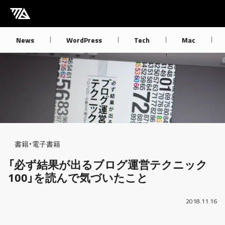
[M] mbdb [モバデビ]
News
WordPress
Tech
Mac
Breadcrumb
書籍・電子書籍
「必ず結果が出るブログ運営テクニック
100」を読んで気づいたこと
2018.11.16