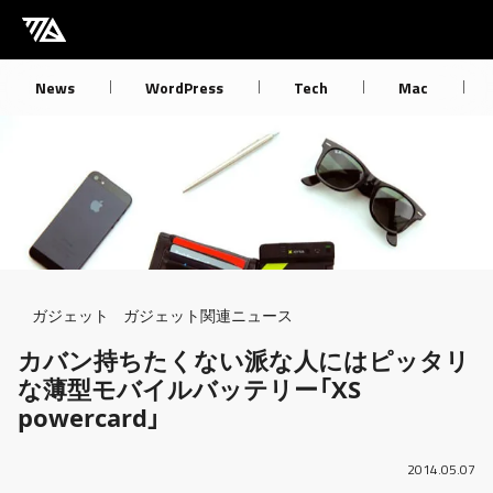
[M] mbdb [モバデビ]
News
WordPress
Tech
Mac
Breadcrumb
ガジェット
ガジェット関連ニュース
カバン持ちたくない派な人にはピッタリ
な薄型モバイルバッテリー「XS
powercard」
2014.05.07