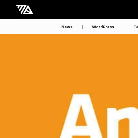
[M] mbdb [モバデビ]
News
WordPress
T