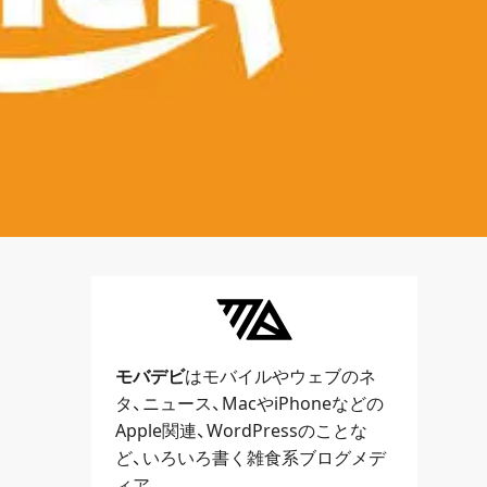
モバデビ
はモバイルや
ウェブ
のネ
タ、
ニュース
、
Mac
や
iPhone
などの
Apple関連、
WordPress
のことな
ど、いろいろ書く雑食系ブログメデ
ィア。