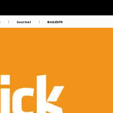
e
Gourmet
#mbdbPR