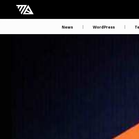
[M] mbdb [モバデビ]
News
WordPress
T