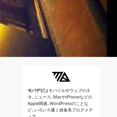
モバデビ
はモバイルや
ウェブ
のネ
タ、
ニュース
、
Mac
や
iPhone
などの
Apple関連、
WordPress
のことな
ど、いろいろ書く雑食系ブログメデ
ィア。