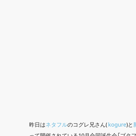
昨日は
ネタフル
のコグレ兄さん(
kogure
)と
って開催されている10月合同誕生会「ブタフ