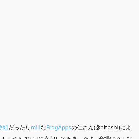
豚組
だったり
miil
な
FrogApps
の仁さん(@hitoshi)によ
ルナイト2011」に参加してきましたよ。会場はみんな