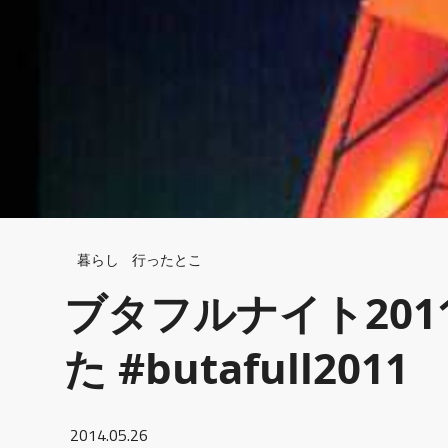
Breadcrumb
暮らし
行ったとこ
ブタフルナイト20
た #butafull2011
2014.05.26