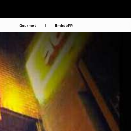
e
Gourmet
#mbdbPR