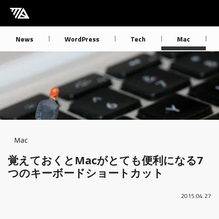
[M] mbdb [モバデビ]
News
WordPress
Tech
Mac
Breadcrumb
Mac
覚えておくとMacがとても便利になる7
つのキーボードショートカット
2015.04.27