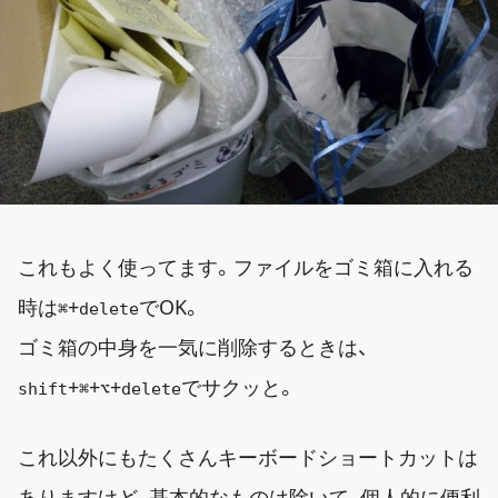
これもよく使ってます。ファイルをゴミ箱に入れる
時は
+
でOK。
⌘
delete
ゴミ箱の中身を一気に削除するときは、
+
+
+
でサクッと。
shift
⌘
⌥
delete
これ以外にもたくさんキーボードショートカットは
ありますけど、基本的なものは除いて、個人的に便利