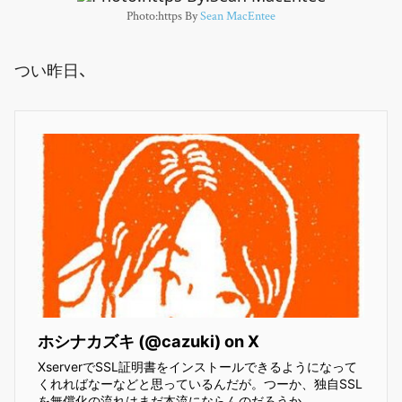
Photo:https By
Sean MacEntee
つい昨日、