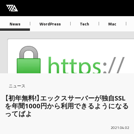
[M] mbdb [モバデビ]
News
WordPress
Tech
Mac
Breadcrumb
ニュース
【初年無料!】エックスサーバーが独自SSL
を年間1000円から利用できるようになる
ってばよ
2021.04.02