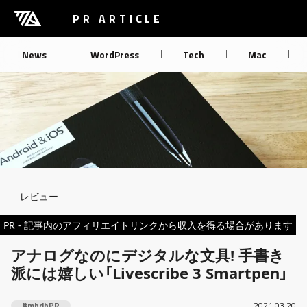
[M] mbdb [モバデビ]
PR ARTICLE
News
WordPress
Tech
Mac
Breadcrumb
レビュー
PR - 記事内のアフィリエイトリンクから収入を得る場合があります
アナログなのにデジタルな文具! 手書き
派には嬉しい「Livescribe 3 Smartpen」
#mbdbPR
2021.03.20