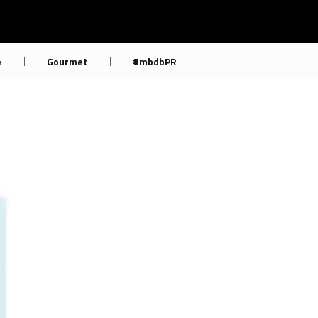
e
Gourmet
#mbdbPR