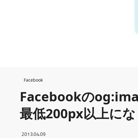
Breadcrumb
Facebook
Facebookのog:
最低200px以上に
2013.04.09