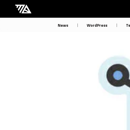
[M] mbdb [モバデビ]
News
WordPress
T