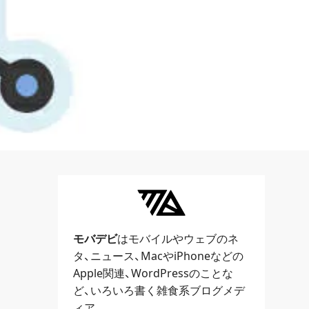
!
モバデビ
はモバイルや
ウェブ
のネ
タ、
ニュース
、
Mac
や
iPhone
などの
Apple関連、
WordPress
のことな
ど、いろいろ書く雑食系ブログメデ
ィア。