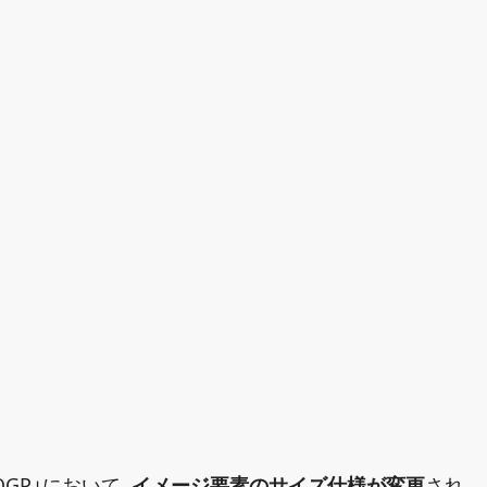
OGP」において、
イメージ要素のサイズ仕様が変更
され