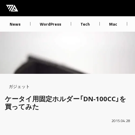
[M] mbdb [モバデビ]
News
WordPress
Tech
Mac
Breadcrumb
ガジェット
ケータイ用固定ホルダー「DN-100CC」を
買ってみた
2015.04.28