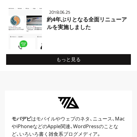
2018.06.25
約4年ぶりとなる全面リニューア
ルを実施しました
もっと見る
モバデビ
はモバイルや
ウェブ
のネタ、
ニュース
、
Mac
や
iPhone
などのApple関連、
WordPress
のことな
ど、いろいろ書く雑食系ブログメディア。