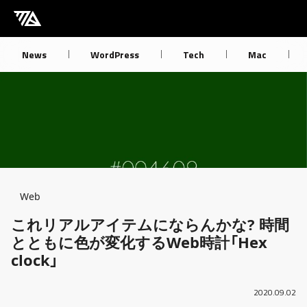
[M] mbdb [モバデビ]
News
WordPress
Tech
Mac
Breadcrumb
Web
これリアルアイテムにならんかな? 時間
とともに色が変化するWeb時計「Hex
clock」
2020.09.02