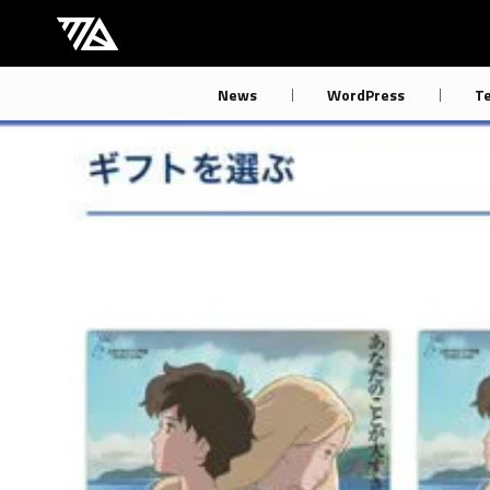
[M] mbdb [モバデビ]
News
WordPress
T