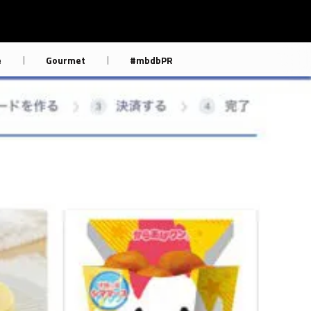
e
Gourmet
#mbdbPR