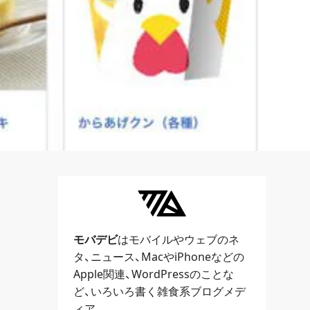
モバデビ
はモバイルや
ウェブ
のネ
タ、
ニュース
、
Mac
や
iPhone
などの
Apple関連、
WordPress
のことな
ど、いろいろ書く雑食系ブログメデ
ィア。