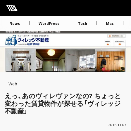
[M] mbdb [モバデビ]
News
WordPress
Tech
Mac
Breadcrumb
Web
えっ、あのヴィレヴァンなの? ちょっと
変わった賃貸物件が探せる「ヴィレッジ
不動産」
2016.11.07