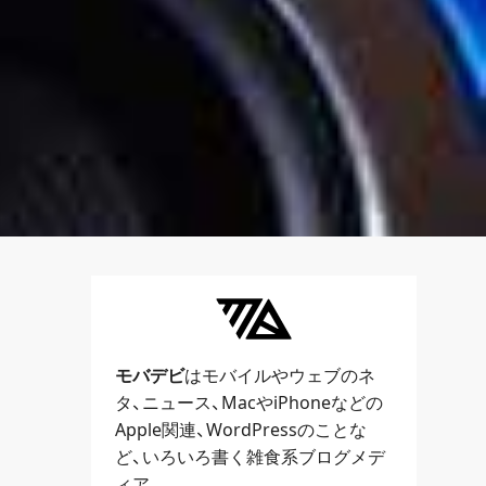
モバデビ
はモバイルや
ウェブ
のネ
タ、
ニュース
、
Mac
や
iPhone
などの
Apple関連、
WordPress
のことな
ど、いろいろ書く雑食系ブログメデ
ィア。