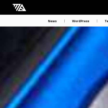
[M] mbdb [モバデビ]
News
WordPress
T