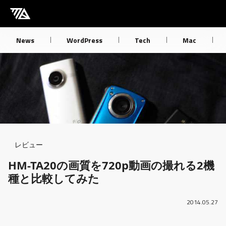
[M] mbdb [モバデビ]
News
WordPress
Tech
Mac
Breadcrumb
レビュー
HM-TA20の画質を720p動画の撮れる2機
種と比較してみた
2014.05.27