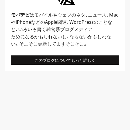
モバデビ
はモバイルや
ウェブ
のネタ、
ニュース
、
Mac
や
iPhone
などのApple関連、
WordPress
のことな
ど、いろいろ書く雑食系ブログメディア。
ためになるかもしれないし、ならないかもしれな
い。そこそこ更新してますそこそこ。
このブログについてもっと詳しく