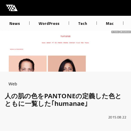
[M] mbdb [モバデビ]
News
WordPress
Tech
Mac
Breadcrumb
Web
人の肌の色をPANTONEの定義した色と
ともに一覧した｢humanae｣
2015.08.22