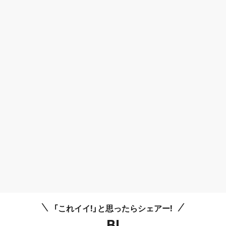
「これイイ!」と思ったらシェアー!
B!