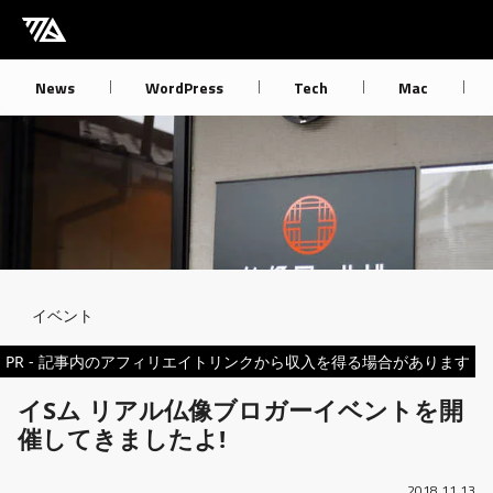
[M] mbdb [モバデビ]
News
WordPress
Tech
Mac
Breadcrumb
イベント
PR - 記事内のアフィリエイトリンクから収入を得る場合があります
イSム リアル仏像ブロガーイベントを開
催してきましたよ!
2018.11.13